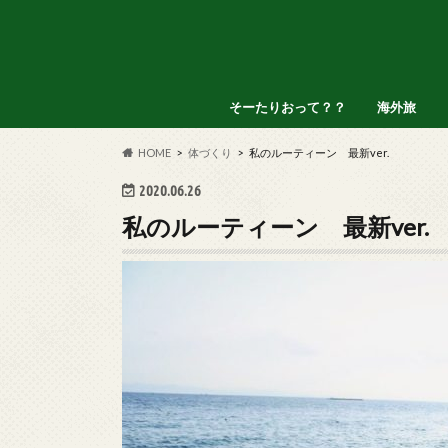
そーたりおって？？
海外旅
アメリカ
インドネシ
オランダ
タイ
フィリピン
HOME
体づくり
私のルーティーン 最新ver.
2020.06.26
私のルーティーン 最新ver.