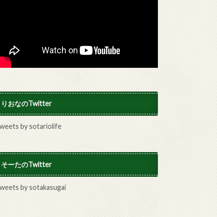
りおなのTwitter
weets by sotariolife
そーたのTwitter
weets by sotakasugai