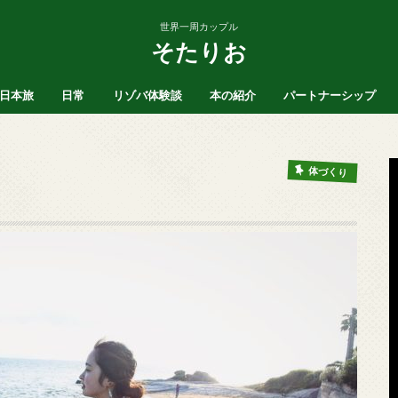
世界一周カップル
そたりお
日本旅
日常
リゾバ体験談
本の紹介
パートナーシップ
ア
北海道
沖縄
愛知県
SNS
ブログ運営
ヒッチハイク
お風呂
マインド
体づくり