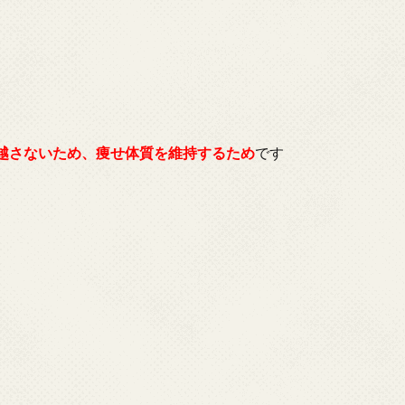
越さないため、痩せ体質を維持するため
です
）