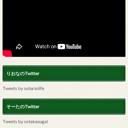
りおなのTwitter
Tweets by sotariolife
そーたのTwitter
Tweets by sotakasugai