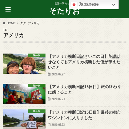
Japanese
世界一周カップル
そたりお
HOME
タグ : アメリカ
TAG
アメリカ
海外旅
【アメリカ横断日記さいごの日】英語話
せなくてもアメリカ横断した僕が伝えた
いこと
2020.05.27
海外旅
【アメリカ横断日記16日目】旅の終わり
に感じること
2020.05.23
海外旅
【アメリカ横断日記15日目】最後の都市
ワシントンに入りました
2020.05.22