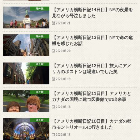
海外旅
【アメリカ横断日記14日目】NYの夜景を
見ながら号泣しました
2020.05.21
海外旅
【アメリカ横断日記13日目】NYで命の危
機を感じたお話
2020.05.20
海外旅
【アメリカ横断日記12日目】旅人にアメ
リカのボストンは場違いでした笑
2020.05.19
海外旅
【アメリカ横断日記11日目】アメリカと
カナダの国境に建つ図書館での出来事
2020.05.18
海外旅
【アメリカ横断日記10日目】カナダの都
市モントリオールに行きました
2020.05.15