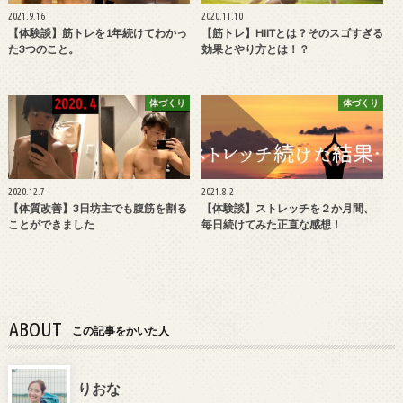
2021.9.16
2020.11.10
【体験談】筋トレを1年続けてわかっ
【筋トレ】HIITとは？そのスゴすぎる
た3つのこと。
効果とやり方とは！？
体づくり
体づくり
2020.12.7
2021.8.2
【体質改善】3日坊主でも腹筋を割る
【体験談】ストレッチを２か月間、
ことができました
毎日続けてみた正直な感想！
ABOUT
この記事をかいた人
りおな