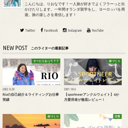
こんにちは、りおなです！一人旅が好きでよくフラーっと出
かけたりします。一年間オランダ留学をし、ヨーロッパを周
遊。旅の楽しさを発信します！
Twitter
Facebook
Instagram
YouTube
NEW POST
このライターの最新記事
そーたりおって？？
体づくり
2022.4.20
2021.10.6
Rioの自己紹介＆ライティングお仕事
【sportneerアンクルウェイト】6か
実績
月愛用者が徹底レビュー！
体づくり
日常