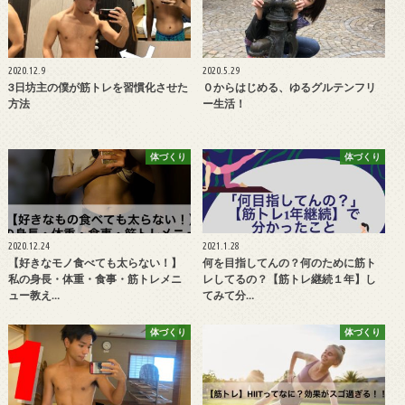
2020.12.9
2020.5.29
3日坊主の僕が筋トレを習慣化させた
０からはじめる、ゆるグルテンフリ
方法
ー生活！
体づくり
体づくり
2020.12.24
2021.1.28
【好きなモノ食べても太らない！】
何を目指してんの？何のために筋ト
私の身長・体重・食事・筋トレメニ
レしてるの？【筋トレ継続１年】し
ュー教え…
てみて分…
体づくり
体づくり