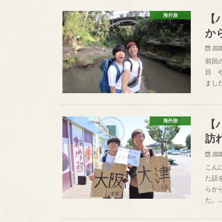
【
海外旅
か
2020
前回
目 
まし
【
海外旅
訪
2020
こん
た話
らか
た。