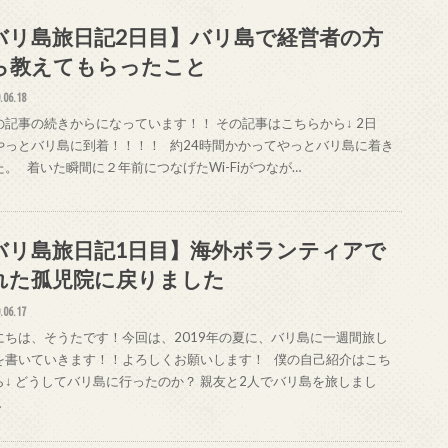
バリ島旅日記2日目】バリ島で経営者の方
ら教えてもらったこと
.06.18
の記事の続きからになっています！！ その記事はこちらから↓ 2日
やっとバリ島に到着！！！！ 約24時間かかってやっとバリ島に着き
た。 着いた瞬間に２年前につなげたWi-Fiがつなが…
バリ島旅日記1日目】海外ボランティアで
れた孤児院に戻りました
.06.17
にちは、そうたです！今回は、2019年の夏に、バリ島に一週間旅し
を書いていきます！！よろしくお願いします！ 僕の自己紹介はこち
ら↓ どうしてバリ島に行ったのか？ 親友と2人でバリ島を旅しまし
…