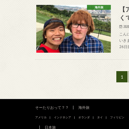
【
海外旅
く
2020
こん
いき
26
1
そーたりおって？？
海外旅
アメリカ
インドネシア
オランダ
タイ
フィリピン
日本旅