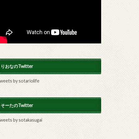
りおなのTwitter
weets by sotariolife
そーたのTwitter
weets by sotakasugai