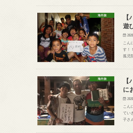
【
海外旅
遊
2020
こん
す！
孤児
【
海外旅
に
2020
こん
てい
子さ