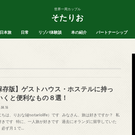
世界一周カップル
そたりお
日本旅
日常
リゾバ体験談
本の紹介
パートナーシップ
ア
北海道
沖縄
愛知県
SNS
ブログ運営
ヒッチハイク
お風呂
マインド
保存版】ゲストハウス・ホステルに持っ
いくと便利なもの８選！
.04.16
ちは、りおな(@sotariolife）です みなさん、旅は好きですか？ 私
好きです 特に、一人旅が好きです 過去にオランダに留学していた
、必ず月１で…