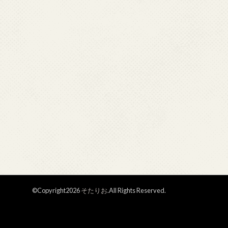
©Copyright2026
そたりお
.All Rights Reserved.