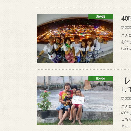
4
海外旅
2020
こん
お話
に行こ
【
海外旅
し
2020
こん
の話
こち
まし