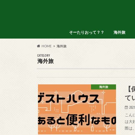
そーたりおって？？
海外旅
アメリカ
インドネシ
オランダ
タイ
フィリピン
HOME
海外旅
CATEGORY
海外旅
【
海外旅
て
2021
こんに
は大
際は