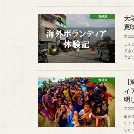
大
海外旅
意
2020
こん
てき
学2
【
海外旅
ィ
明
2020
最近
す！
なか