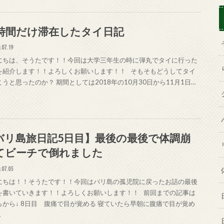
0時間だけ滞在したタイ日記
.07.19
にちは、そうたです！！今回は大学三年生の時に弾丸でタイに行った
を紹介します！！よろしくお願いします！！ そもそもどうしてタイ
うと思ったのか？ 期間としては2018年の10月30日から11月1日…
バリ島旅日記5日目】最後の最後で体調崩
てビーチで倒れました
.07.05
にちは！！そうたです！！今回はバリ島の孤児院に戻ったお話の最後
を書いていきます！！よろしくお願いします！！ 前回までの記事は
らから↓ 8日目 腹痛で目が覚める 寝ていたら早朝に腹痛で目が覚め
…