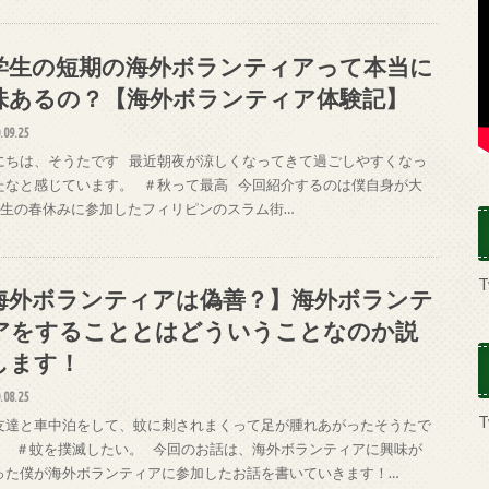
学生の短期の海外ボランティアって本当に
味あるの？【海外ボランティア体験記】
.09.25
にちは、そうたです 最近朝夜が涼しくなってきて過ごしやすくなっ
たなと感じています。 ＃秋って最高 今回紹介するのは僕自身が大
年生の春休みに参加したフィリピンのスラム街…
T
海外ボランティアは偽善？】海外ボランテ
アをすることとはどういうことなのか説
します！
.08.25
T
友達と車中泊をして、蚊に刺されまくって足が腫れあがったそうたで
！ ＃蚊を撲滅したい。 今回のお話は、海外ボランティアに興味が
った僕が海外ボランティアに参加したお話を書いていきます！…