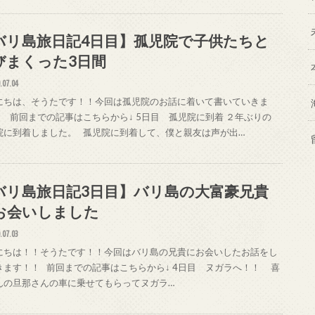
バリ島旅日記4日目】孤児院で子供たちと
びまくった3日間
.07.04
にちは、そうたです！！今回は孤児院のお話に着いて書いていきま
！ 前回までの記事はこちらから↓ 5日目 孤児院に到着 ２年ぶりの
院に到着しました。 孤児院に到着して、僕と親友は声が出…
バリ島旅日記3日目】バリ島の大富豪兄貴
お会いしました
.07.03
にちは！！そうたです！！今回はバリ島の兄貴にお会いしたお話をし
きます！！ 前回までの記事はこちらから↓ 4日目 ヌガラへ！！ 喜
んの旦那さんの車に乗せてもらってヌガラ…