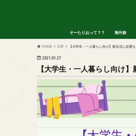
そーたりおって？？
海外旅
アメリカ
インドネシ
オランダ
タイ
フィリピン
HOME
日常
【大学生・一人暮らし向け】新生活に必要な
2021.01.27
【大学生・一人暮らし向け】