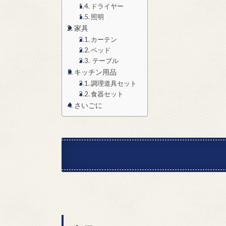
ドライヤー
照明
家具
カーテン
ベッド
テーブル
キッチン用品
調理道具セット
食器セット
さいごに