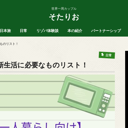
世界一周カップル
そたりお
日本旅
日常
リゾバ体験談
本の紹介
パートナーシップ
ア
北海道
沖縄
愛知県
SNS
ブログ運営
ヒッチハイク
お風呂
マインド
ものリスト！
日常
新生活に必要なものリスト！