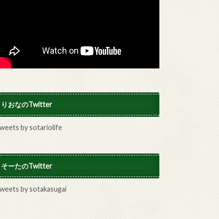
りおなのTwitter
weets by sotariolife
そーたのTwitter
weets by sotakasugai