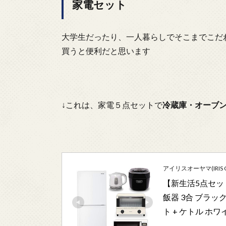
家電セット
大学生だったり、一人暮らしでそこまでこだ
買うと便利だと思います
↓これは、家電５点セットで
冷蔵庫・オーブ
アイリスオーヤマ(IRIS 
【新生活5点セット
飯器 3合 ブラック
ト + ケトル ホワ