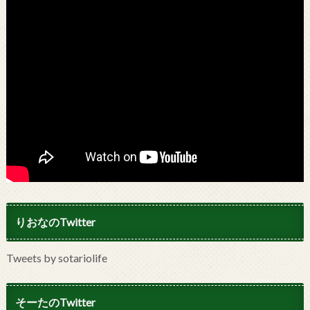
りおなのTwitter
Tweets by sotariolife
そーたのTwitter