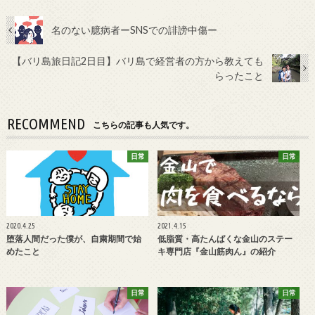
名のない臆病者ーSNSでの誹謗中傷ー
【バリ島旅日記2日目】バリ島で経営者の方から教えても
らったこと
RECOMMEND
こちらの記事も人気です。
日常
日常
2020.4.25
2021.4.15
堕落人間だった僕が、自粛期間で始
低脂質・高たんぱくな金山のステー
めたこと
キ専門店『金山筋肉ん』の紹介
日常
日常