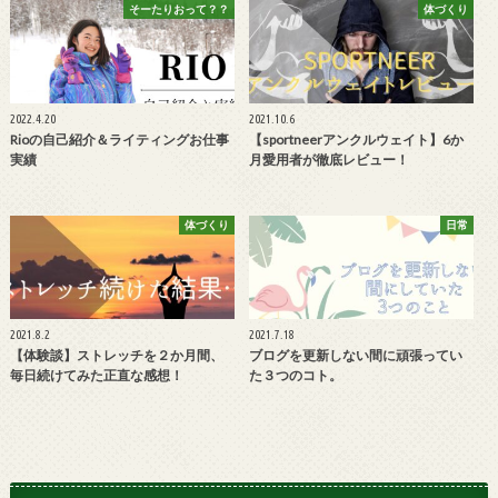
そーたりおって？？
体づくり
2022.4.20
2021.10.6
Rioの自己紹介＆ライティングお仕事
【sportneerアンクルウェイト】6か
実績
月愛用者が徹底レビュー！
体づくり
日常
2021.8.2
2021.7.18
【体験談】ストレッチを２か月間、
ブログを更新しない間に頑張ってい
毎日続けてみた正直な感想！
た３つのコト。