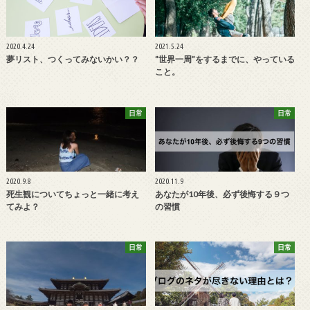
2020.4.24
2021.5.24
夢リスト、つくってみないかい？？
”世界一周”をするまでに、やっている
こと。
日常
日常
2020.9.8
2020.11.9
死生観についてちょっと一緒に考え
あなたが10年後、必ず後悔する９つ
てみよ？
の習慣
日常
日常