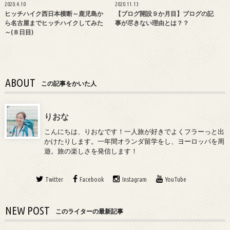
2020.4.10
2020.11.13
ヒッチハイク西日本横断～鹿児島か
【ブログ開設９か月目】ブログの記
ら名古屋までヒッチハイクしてみた
事が尽きない理由とは？？
～(８日目)
ABOUT
この記事をかいた人
りおな
こんにちは、りおなです！一人旅が好きでよくフラーっと出
かけたりします。一年間オランダ留学をし、ヨーロッパを周
遊。旅の楽しさを発信します！
Twitter
Facebook
Instagram
YouTube
NEW POST
このライターの最新記事