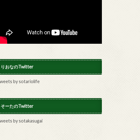
りおなのTwitter
weets by sotariolife
そーたのTwitter
weets by sotakasugai