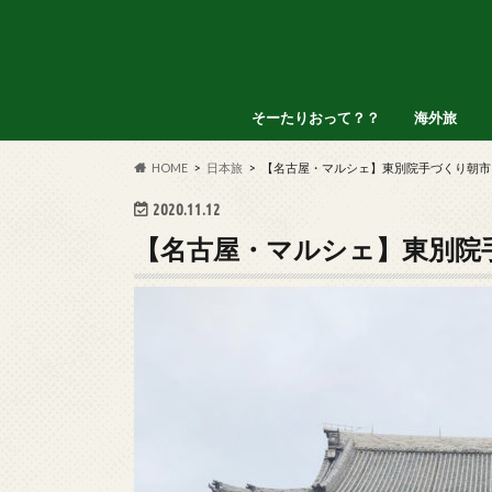
そーたりおって？？
海外旅
アメリカ
インドネシ
オランダ
タイ
フィリピン
HOME
日本旅
【名古屋・マルシェ】東別院手づくり朝市
2020.11.12
【名古屋・マルシェ】東別院