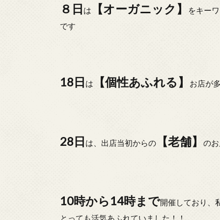
８日
【オーガニック】
は
をキーワ
です
18日
【個性あふれる】
は
お店が
28日
【老舗】
は、出店当初からの
のお
10時から14時まで
開催しており、
とっても活気あふれていました！！