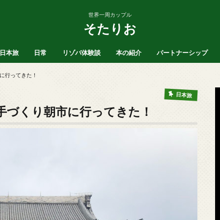
世界一周カップル
そたりお
日本旅
日常
リゾバ体験談
本の紹介
パートナーシップ
ア
北海道
沖縄
愛知県
SNS
ブログ運営
ヒッチハイク
お風呂
マインド
に行ってきた！
日本旅
手づくり朝市に行ってきた！