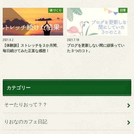
体づくり
日常
2021.8.2
2021.7.18
【体験談】ストレッチを２か月間、
ブログを更新しない間に頑張ってい
毎日続けてみた正直な感想！
た３つのコト。
カテゴリー
そーたりおって？？
りおなのカフェ日記