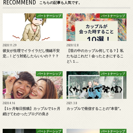
RECOMMEND
こちらの記事も人気です。
パートナーシップ
パートナーシップ
2020.11.29
2020.12.8
彼女が生理でイライラだし情緒不安
【世の中のカップル何してる？】私
定…！どう対処したらいいの？？？
たちはこれだ！会ったときにするこ
と\ １…
パートナーシップ
パートナーシップ
2020.4.16
2021.3.8
【1ヶ月毎日投稿】カップルで1ヶ月
カップルで発信することの”本音”。
続けてわかったブログの良さ
パートナーシップ
パートナーシップ