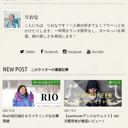
りおな
こんにちは、りおなです！一人旅が好きでよくフラーっと出
かけたりします。一年間オランダ留学をし、ヨーロッパを周
遊。旅の楽しさを発信します！
Twitter
Facebook
Instagram
YouTube
NEW POST
このライターの最新記事
そーたりおって？？
体づくり
2022.4.20
2021.10.6
Rioの自己紹介＆ライティングお仕事
【sportneerアンクルウェイト】6か
実績
月愛用者が徹底レビュー！