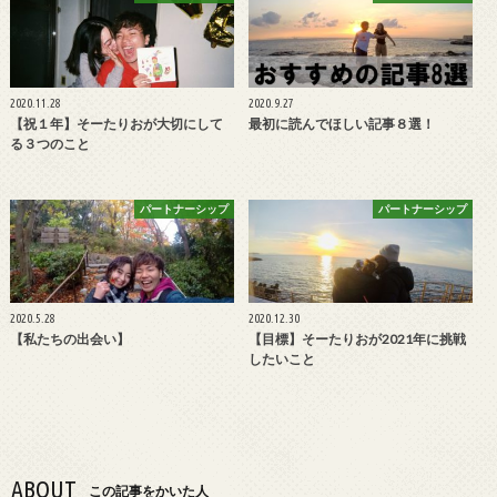
2020.11.28
2020.9.27
【祝１年】そーたりおが大切にして
最初に読んでほしい記事８選！
る３つのこと
パートナーシップ
パートナーシップ
2020.5.28
2020.12.30
【私たちの出会い】
【目標】そーたりおが2021年に挑戦
したいこと
ABOUT
この記事をかいた人