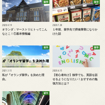
留学
留学
2020.4.19
2020.7.28
オランダ：マーストリヒトってこん
１年前、留学先で摂食障害になりか
なとこ！①基本情報編
けた話
留学
留学
2021.3.15
2020.6.15
私が『オランダ留学』を決めた理
【初心者向け】独学でも、英語を話
由。
せるようになりたい！おすすめの勉
強方法とは？
留学