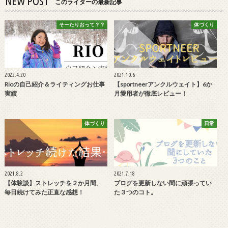
NEW POST
このライターの最新記事
そーたりおって？？
体づくり
2022.4.20
2021.10.6
Rioの自己紹介＆ライティングお仕事
【sportneerアンクルウェイト】6か
実績
月愛用者が徹底レビュー！
体づくり
日常
2021.8.2
2021.7.18
【体験談】ストレッチを２か月間、
ブログを更新しない間に頑張ってい
毎日続けてみた正直な感想！
た３つのコト。