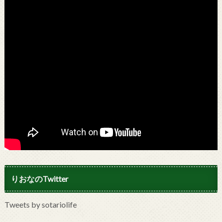
りおなのTwitter
Tweets by sotariolife