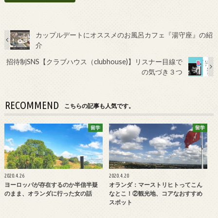
カップルデートにオススメのお風呂カフェ『湯守座』の紹
介
招待制SNS【クラブハウス（clubhouse)】リスナー目線で
の気づき３つ
RECOMMEND
こちらの記事も人気です。
留学
留学
2020.4.26
2020.4.20
ヨーロッパが存在するのか半信半疑
オランダ：マーストリヒトってこん
のまま、オランダに行った女の話
なとこ！②観光地、コアなおすすめ
スポット